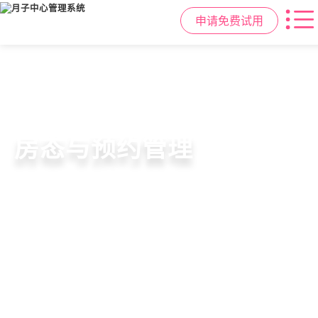
申请免费试用
智慧月子中心管理系统
母婴健康与护理管理
房态与预约管理
会员营销与智能锁客
一站式解决月子中心入住、护理、
宝宝每日体征记录、妈妈产后康复跟
在线选房、预约入住、智能排房、资
会员积分、套餐定制、精准营销、客
餐饮、会员、财务、营销全流程管
踪、护理计划执行，科学照护更安心
源调度，提升入住率与客户满意度
户关怀，提升复购与转介绍
理
申请免费试用
申请免费试用
申请免费试用
申请免费试用