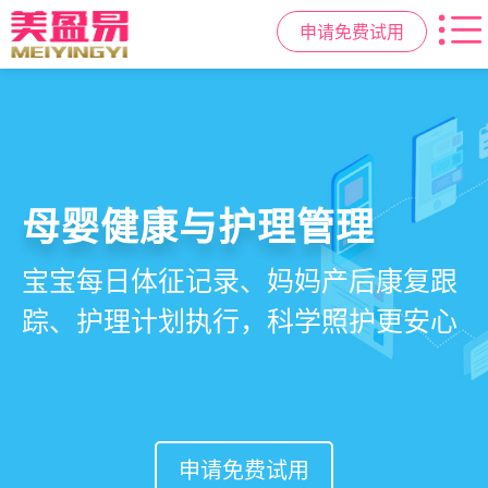
申请免费试用
智慧月子中心管理系统
母婴健康与护理管理
房态与预约管理
会员营销与智能锁客
一站式解决月子中心入住、护理、
宝宝每日体征记录、妈妈产后康复跟
在线选房、预约入住、智能排房、资
会员积分、套餐定制、精准营销、客
餐饮、会员、财务、营销全流程管
踪、护理计划执行，科学照护更安心
源调度，提升入住率与客户满意度
户关怀，提升复购与转介绍
理
申请免费试用
申请免费试用
申请免费试用
申请免费试用