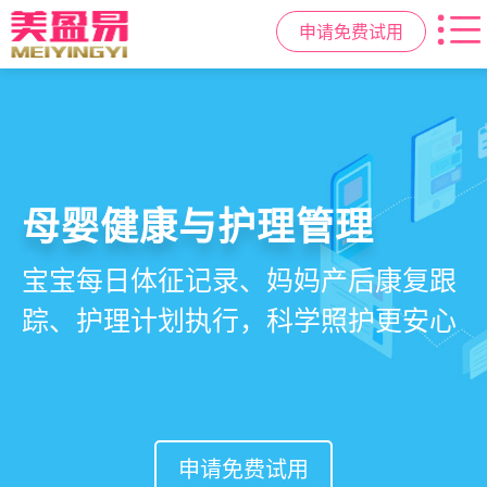
申请免费试用
智慧月子中心管理系统
母婴健康与护理管理
房态与预约管理
会员营销与智能锁客
一站式解决月子中心入住、护理、
宝宝每日体征记录、妈妈产后康复跟
在线选房、预约入住、智能排房、资
会员积分、套餐定制、精准营销、客
餐饮、会员、财务、营销全流程管
踪、护理计划执行，科学照护更安心
源调度，提升入住率与客户满意度
户关怀，提升复购与转介绍
理
申请免费试用
申请免费试用
申请免费试用
申请免费试用