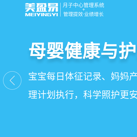
月子中心管理系统
+
管理提效·业绩增长
智慧月子中心
母婴健康与护
房态与预约管
会员营销与智
一站式解决月子中心入住
宝宝每日体征记录、妈妈
在线选房、预约入住、智
会员积分、套餐定制、精
财务、营销全流程管理
理计划执行，科学照护更
度，提升入住率与客户满
怀，提升复购与转介绍