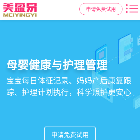
申请免费试用
智慧月子中心管理系统
母婴健康与护理管理
房态与预约管理
会员营销与智能锁客
一站式解决月子中心入住、护理、
宝宝每日体征记录、妈妈产后康复跟
在线选房、预约入住、智能排房、资
会员积分、套餐定制、精准营销、客
餐饮、会员、财务、营销全流程管
踪、护理计划执行，科学照护更安心
源调度，提升入住率与客户满意度
户关怀，提升复购与转介绍
理
申请免费试用
申请免费试用
申请免费试用
申请免费试用