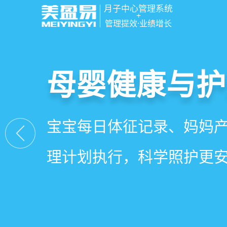
月子中心管理系统
+
管理提效·业绩增长
智慧月子中心
母婴健康与护
房态与预约管
会员营销与智
一站式解决月子中心入住
宝宝每日体征记录、妈妈
在线选房、预约入住、智
会员积分、套餐定制、精
财务、营销全流程管理
理计划执行，科学照护更
度，提升入住率与客户满
怀，提升复购与转介绍