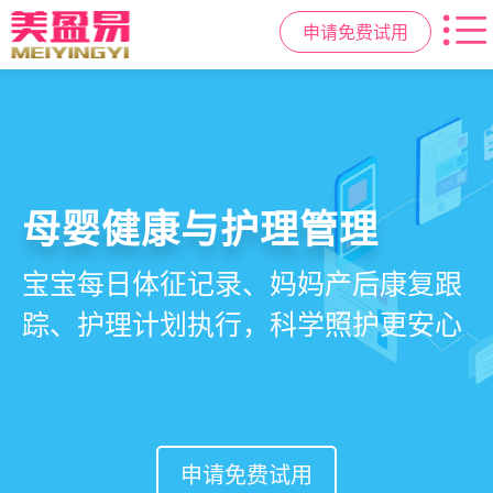
申请免费试用
智慧月子中心管理系统
母婴健康与护理管理
房态与预约管理
会员营销与智能锁客
一站式解决月子中心入住、护理、
宝宝每日体征记录、妈妈产后康复跟
在线选房、预约入住、智能排房、资
会员积分、套餐定制、精准营销、客
餐饮、会员、财务、营销全流程管
踪、护理计划执行，科学照护更安心
源调度，提升入住率与客户满意度
户关怀，提升复购与转介绍
理
申请免费试用
申请免费试用
申请免费试用
申请免费试用