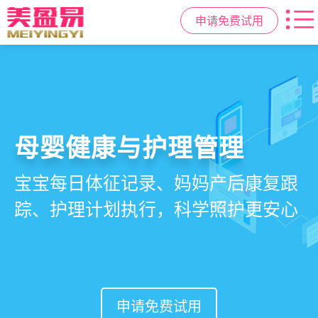
申请免费试用
智慧月子中心管理系统
母婴健康与护理管理
房态与预约管理
会员营销与智能锁客
一站式解决月子中心入住、护理、
宝宝每日体征记录、妈妈产后康复跟
在线选房、预约入住、智能排房、资
会员积分、套餐定制、精准营销、客
餐饮、会员、财务、营销全流程管
踪、护理计划执行，科学照护更安心
源调度，提升入住率与客户满意度
户关怀，提升复购与转介绍
理
申请免费试用
申请免费试用
申请免费试用
申请免费试用