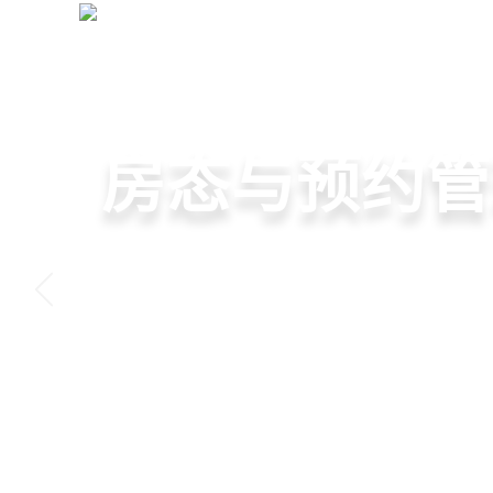
月子中心管理系统
+
管理提效·业绩增长
智慧月子中心
母婴健康与护
房态与预约管
会员营销与智
一站式解决月子中心入住
宝宝每日体征记录、妈妈
在线选房、预约入住、智
会员积分、套餐定制、精
财务、营销全流程管理
理计划执行，科学照护更
度，提升入住率与客户满
怀，提升复购与转介绍