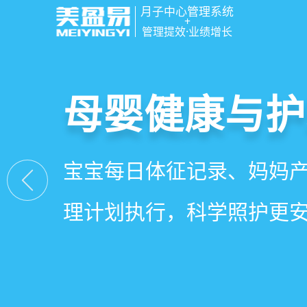
月子中心管理系统
+
管理提效·业绩增长
智慧月子中心
母婴健康与护
房态与预约管
会员营销与智
一站式解决月子中心入住
宝宝每日体征记录、妈妈
在线选房、预约入住、智
会员积分、套餐定制、精
财务、营销全流程管理
理计划执行，科学照护更
度，提升入住率与客户满
怀，提升复购与转介绍