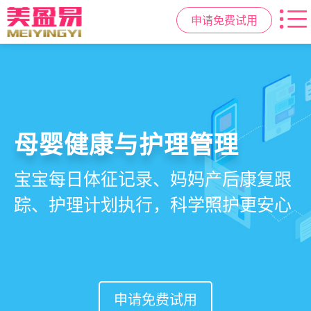
申请免费试用
智慧月子中心管理系统
母婴健康与护理管理
房态与预约管理
会员营销与智能锁客
一站式解决月子中心入住、护理、
宝宝每日体征记录、妈妈产后康复跟
在线选房、预约入住、智能排房、资
会员积分、套餐定制、精准营销、客
餐饮、会员、财务、营销全流程管
踪、护理计划执行，科学照护更安心
源调度，提升入住率与客户满意度
户关怀，提升复购与转介绍
理
申请免费试用
申请免费试用
申请免费试用
申请免费试用