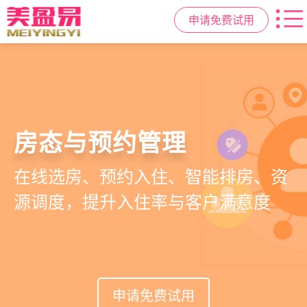
申请免费试用
智慧月子中心管理系统
母婴健康与护理管理
房态与预约管理
会员营销与智能锁客
一站式解决月子中心入住、护理、
宝宝每日体征记录、妈妈产后康复跟
在线选房、预约入住、智能排房、资
会员积分、套餐定制、精准营销、客
餐饮、会员、财务、营销全流程管
踪、护理计划执行，科学照护更安心
源调度，提升入住率与客户满意度
户关怀，提升复购与转介绍
理
申请免费试用
申请免费试用
申请免费试用
申请免费试用