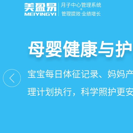
月子中心管理系统
+
管理提效·业绩增长
智慧月子中心
母婴健康与护
房态与预约管
会员营销与智
一站式解决月子中心入住
宝宝每日体征记录、妈妈
在线选房、预约入住、智
会员积分、套餐定制、精
财务、营销全流程管理
理计划执行，科学照护更
度，提升入住率与客户满
怀，提升复购与转介绍