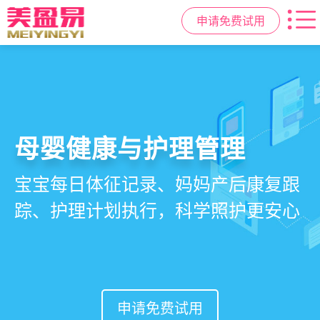
申请免费试用
智慧月子中心管理系统
母婴健康与护理管理
房态与预约管理
会员营销与智能锁客
一站式解决月子中心入住、护理、
宝宝每日体征记录、妈妈产后康复跟
在线选房、预约入住、智能排房、资
会员积分、套餐定制、精准营销、客
餐饮、会员、财务、营销全流程管
踪、护理计划执行，科学照护更安心
源调度，提升入住率与客户满意度
户关怀，提升复购与转介绍
理
申请免费试用
申请免费试用
申请免费试用
申请免费试用