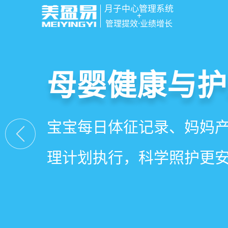
月子中心管理系统
+
管理提效·业绩增长
智慧月子中心
母婴健康与护
房态与预约管
会员营销与智
一站式解决月子中心入住
宝宝每日体征记录、妈妈
在线选房、预约入住、智
会员积分、套餐定制、精
财务、营销全流程管理
理计划执行，科学照护更
度，提升入住率与客户满
怀，提升复购与转介绍