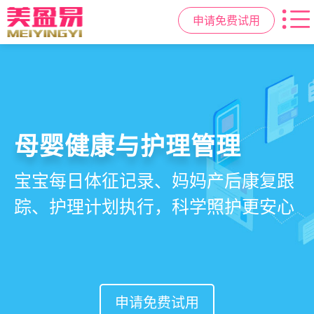
申请免费试用
智慧月子中心管理系统
母婴健康与护理管理
房态与预约管理
会员营销与智能锁客
一站式解决月子中心入住、护理、
宝宝每日体征记录、妈妈产后康复跟
在线选房、预约入住、智能排房、资
会员积分、套餐定制、精准营销、客
餐饮、会员、财务、营销全流程管
踪、护理计划执行，科学照护更安心
源调度，提升入住率与客户满意度
户关怀，提升复购与转介绍
理
申请免费试用
申请免费试用
申请免费试用
申请免费试用