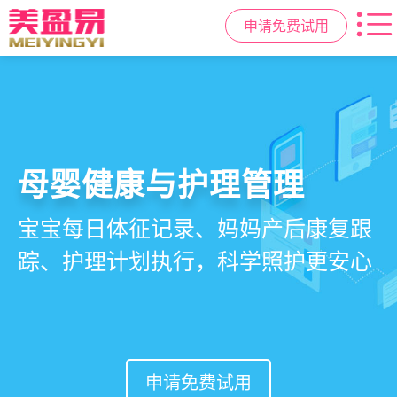
申请免费试用
智慧月子中心管理系统
母婴健康与护理管理
房态与预约管理
会员营销与智能锁客
一站式解决月子中心入住、护理、
宝宝每日体征记录、妈妈产后康复跟
在线选房、预约入住、智能排房、资
会员积分、套餐定制、精准营销、客
餐饮、会员、财务、营销全流程管
踪、护理计划执行，科学照护更安心
源调度，提升入住率与客户满意度
户关怀，提升复购与转介绍
理
申请免费试用
申请免费试用
申请免费试用
申请免费试用