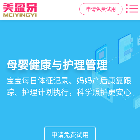
申请免费试用
智慧月子中心管理系统
母婴健康与护理管理
房态与预约管理
会员营销与智能锁客
一站式解决月子中心入住、护理、
宝宝每日体征记录、妈妈产后康复跟
在线选房、预约入住、智能排房、资
会员积分、套餐定制、精准营销、客
餐饮、会员、财务、营销全流程管
踪、护理计划执行，科学照护更安心
源调度，提升入住率与客户满意度
户关怀，提升复购与转介绍
理
申请免费试用
申请免费试用
申请免费试用
申请免费试用