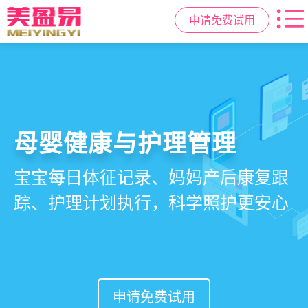
申请免费试用
智慧月子中心管理系统
母婴健康与护理管理
房态与预约管理
会员营销与智能锁客
一站式解决月子中心入住、护理、
宝宝每日体征记录、妈妈产后康复跟
在线选房、预约入住、智能排房、资
会员积分、套餐定制、精准营销、客
餐饮、会员、财务、营销全流程管
踪、护理计划执行，科学照护更安心
源调度，提升入住率与客户满意度
户关怀，提升复购与转介绍
理
申请免费试用
申请免费试用
申请免费试用
申请免费试用