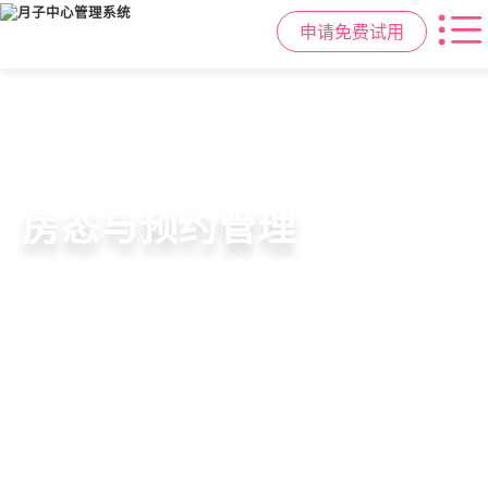
申请免费试用
智慧月子中心管理系统
母婴健康与护理管理
房态与预约管理
会员营销与智能锁客
一站式解决月子中心入住、护理、
宝宝每日体征记录、妈妈产后康复跟
在线选房、预约入住、智能排房、资
会员积分、套餐定制、精准营销、客
餐饮、会员、财务、营销全流程管
踪、护理计划执行，科学照护更安心
源调度，提升入住率与客户满意度
户关怀，提升复购与转介绍
理
申请免费试用
申请免费试用
申请免费试用
申请免费试用