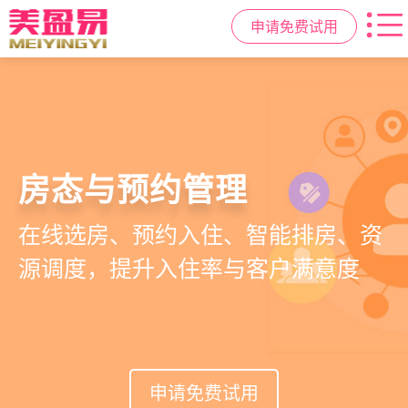
申请免费试用
智慧月子中心管理系统
母婴健康与护理管理
房态与预约管理
会员营销与智能锁客
一站式解决月子中心入住、护理、
宝宝每日体征记录、妈妈产后康复跟
在线选房、预约入住、智能排房、资
会员积分、套餐定制、精准营销、客
餐饮、会员、财务、营销全流程管
踪、护理计划执行，科学照护更安心
源调度，提升入住率与客户满意度
户关怀，提升复购与转介绍
理
申请免费试用
申请免费试用
申请免费试用
申请免费试用