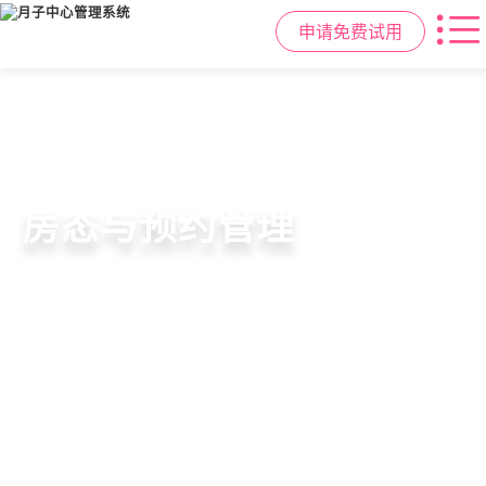
申请免费试用
智慧月子中心管理系统
母婴健康与护理管理
房态与预约管理
会员营销与智能锁客
一站式解决月子中心入住、护理、
宝宝每日体征记录、妈妈产后康复跟
在线选房、预约入住、智能排房、资
会员积分、套餐定制、精准营销、客
餐饮、会员、财务、营销全流程管
踪、护理计划执行，科学照护更安心
源调度，提升入住率与客户满意度
户关怀，提升复购与转介绍
理
申请免费试用
申请免费试用
申请免费试用
申请免费试用