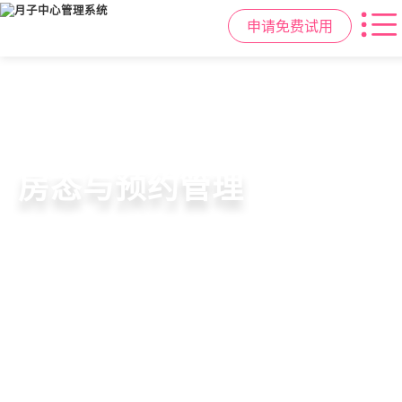
申请免费试用
智慧月子中心管理系统
母婴健康与护理管理
房态与预约管理
会员营销与智能锁客
一站式解决月子中心入住、护理、
宝宝每日体征记录、妈妈产后康复跟
在线选房、预约入住、智能排房、资
会员积分、套餐定制、精准营销、客
餐饮、会员、财务、营销全流程管
踪、护理计划执行，科学照护更安心
源调度，提升入住率与客户满意度
户关怀，提升复购与转介绍
理
申请免费试用
申请免费试用
申请免费试用
申请免费试用