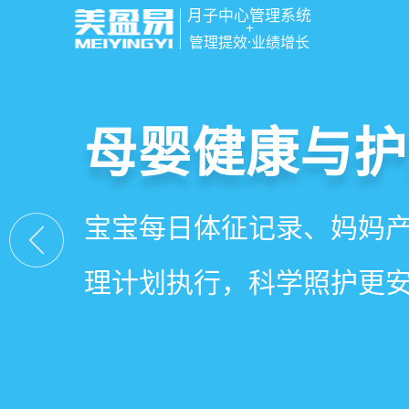
月子中心管理系统
+
管理提效·业绩增长
智慧月子中心
母婴健康与护
房态与预约管
会员营销与智
一站式解决月子中心入住
宝宝每日体征记录、妈妈
在线选房、预约入住、智
会员积分、套餐定制、精
财务、营销全流程管理
理计划执行，科学照护更
度，提升入住率与客户满
怀，提升复购与转介绍