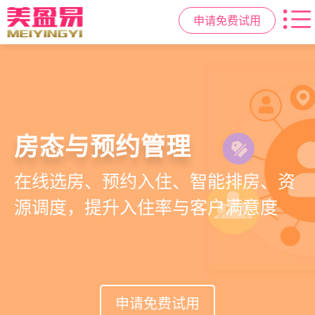
申请免费试用
智慧月子中心管理系统
母婴健康与护理管理
房态与预约管理
会员营销与智能锁客
一站式解决月子中心入住、护理、
宝宝每日体征记录、妈妈产后康复跟
在线选房、预约入住、智能排房、资
会员积分、套餐定制、精准营销、客
餐饮、会员、财务、营销全流程管
踪、护理计划执行，科学照护更安心
源调度，提升入住率与客户满意度
户关怀，提升复购与转介绍
理
申请免费试用
申请免费试用
申请免费试用
申请免费试用