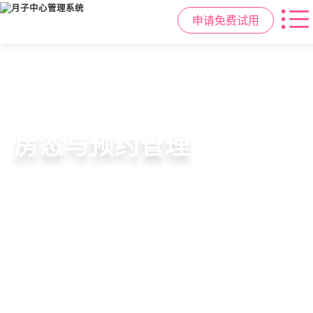
申请免费试用
智慧月子中心管理系统
母婴健康与护理管理
房态与预约管理
会员营销与智能锁客
一站式解决月子中心入住、护理、
宝宝每日体征记录、妈妈产后康复跟
在线选房、预约入住、智能排房、资
会员积分、套餐定制、精准营销、客
餐饮、会员、财务、营销全流程管
踪、护理计划执行，科学照护更安心
源调度，提升入住率与客户满意度
户关怀，提升复购与转介绍
理
申请免费试用
申请免费试用
申请免费试用
申请免费试用