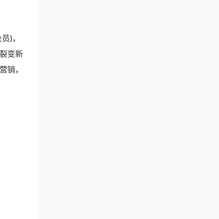
员)，
裂变新
营销，