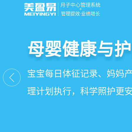
月子中心管理系统
+
管理提效·业绩增长
智慧月子中心
母婴健康与护
房态与预约管
会员营销与智
一站式解决月子中心入住
宝宝每日体征记录、妈妈
在线选房、预约入住、智
会员积分、套餐定制、精
财务、营销全流程管理
理计划执行，科学照护更
度，提升入住率与客户满
怀，提升复购与转介绍