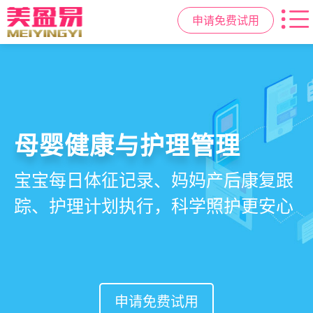
申请免费试用
智慧月子中心管理系统
母婴健康与护理管理
房态与预约管理
会员营销与智能锁客
一站式解决月子中心入住、护理、
宝宝每日体征记录、妈妈产后康复跟
在线选房、预约入住、智能排房、资
会员积分、套餐定制、精准营销、客
餐饮、会员、财务、营销全流程管
踪、护理计划执行，科学照护更安心
源调度，提升入住率与客户满意度
户关怀，提升复购与转介绍
理
申请免费试用
申请免费试用
申请免费试用
申请免费试用