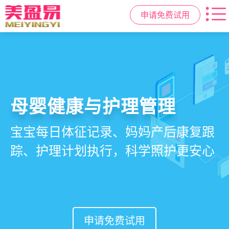
申请免费试用
智慧月子中心管理系统
母婴健康与护理管理
房态与预约管理
会员营销与智能锁客
一站式解决月子中心入住、护理、
宝宝每日体征记录、妈妈产后康复跟
在线选房、预约入住、智能排房、资
会员积分、套餐定制、精准营销、客
餐饮、会员、财务、营销全流程管
踪、护理计划执行，科学照护更安心
源调度，提升入住率与客户满意度
户关怀，提升复购与转介绍
理
申请免费试用
申请免费试用
申请免费试用
申请免费试用