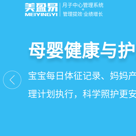
月子中心管理系统
+
管理提效·业绩增长
智慧月子中心
母婴健康与护
房态与预约管
会员营销与智
一站式解决月子中心入住
宝宝每日体征记录、妈妈
在线选房、预约入住、智
会员积分、套餐定制、精
财务、营销全流程管理
理计划执行，科学照护更
度，提升入住率与客户满
怀，提升复购与转介绍