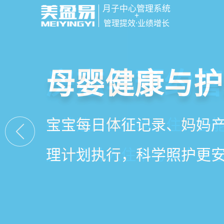
月子中心管理系统
+
管理提效·业绩增长
智慧月子中心
母婴健康与护
房态与预约管
会员营销与智
一站式解决月子中心入住
宝宝每日体征记录、妈妈
在线选房、预约入住、智
会员积分、套餐定制、精
财务、营销全流程管理
理计划执行，科学照护更
度，提升入住率与客户满
怀，提升复购与转介绍