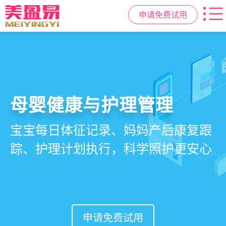
申请免费试用
智慧月子中心管理系统
母婴健康与护理管理
房态与预约管理
会员营销与智能锁客
一站式解决月子中心入住、护理、
宝宝每日体征记录、妈妈产后康复跟
在线选房、预约入住、智能排房、资
会员积分、套餐定制、精准营销、客
餐饮、会员、财务、营销全流程管
踪、护理计划执行，科学照护更安心
源调度，提升入住率与客户满意度
户关怀，提升复购与转介绍
理
申请免费试用
申请免费试用
申请免费试用
申请免费试用