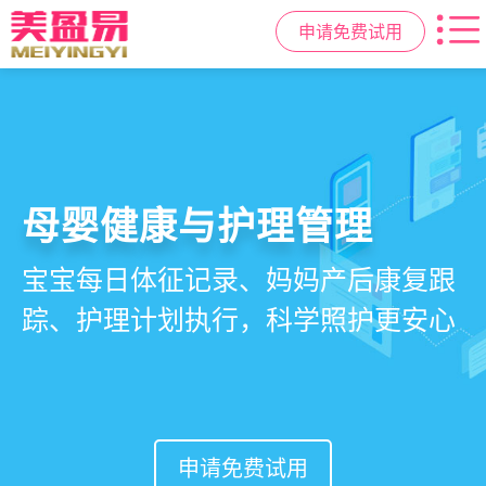
申请免费试用
智慧月子中心管理系统
母婴健康与护理管理
房态与预约管理
会员营销与智能锁客
一站式解决月子中心入住、护理、
宝宝每日体征记录、妈妈产后康复跟
在线选房、预约入住、智能排房、资
会员积分、套餐定制、精准营销、客
餐饮、会员、财务、营销全流程管
踪、护理计划执行，科学照护更安心
源调度，提升入住率与客户满意度
户关怀，提升复购与转介绍
理
申请免费试用
申请免费试用
申请免费试用
申请免费试用