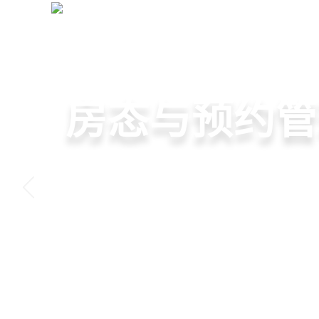
月子中心管理系统
+
管理提效·业绩增长
智慧月子中心
母婴健康与护
房态与预约管
会员营销与智
一站式解决月子中心入住
宝宝每日体征记录、妈妈
在线选房、预约入住、智
会员积分、套餐定制、精
财务、营销全流程管理
理计划执行，科学照护更
度，提升入住率与客户满
怀，提升复购与转介绍