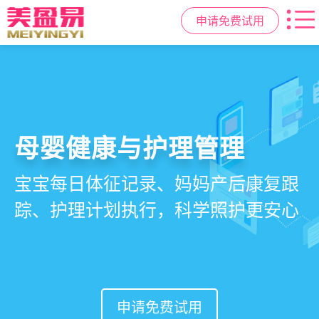
申请免费试用
智慧月子中心管理系统
母婴健康与护理管理
房态与预约管理
会员营销与智能锁客
一站式解决月子中心入住、护理、
宝宝每日体征记录、妈妈产后康复跟
在线选房、预约入住、智能排房、资
会员积分、套餐定制、精准营销、客
餐饮、会员、财务、营销全流程管
踪、护理计划执行，科学照护更安心
源调度，提升入住率与客户满意度
户关怀，提升复购与转介绍
理
申请免费试用
申请免费试用
申请免费试用
申请免费试用