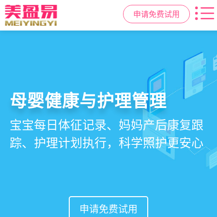
申请免费试用
智慧月子中心管理系统
母婴健康与护理管理
房态与预约管理
会员营销与智能锁客
一站式解决月子中心入住、护理、
宝宝每日体征记录、妈妈产后康复跟
在线选房、预约入住、智能排房、资
会员积分、套餐定制、精准营销、客
餐饮、会员、财务、营销全流程管
踪、护理计划执行，科学照护更安心
源调度，提升入住率与客户满意度
户关怀，提升复购与转介绍
理
申请免费试用
申请免费试用
申请免费试用
申请免费试用