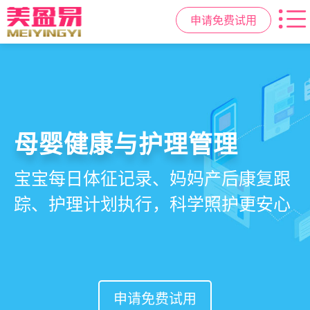
申请免费试用
智慧月子中心管理系统
母婴健康与护理管理
房态与预约管理
会员营销与智能锁客
一站式解决月子中心入住、护理、
宝宝每日体征记录、妈妈产后康复跟
在线选房、预约入住、智能排房、资
会员积分、套餐定制、精准营销、客
餐饮、会员、财务、营销全流程管
踪、护理计划执行，科学照护更安心
源调度，提升入住率与客户满意度
户关怀，提升复购与转介绍
理
申请免费试用
申请免费试用
申请免费试用
申请免费试用