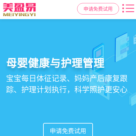
申请免费试用
智慧月子中心管理系统
母婴健康与护理管理
房态与预约管理
会员营销与智能锁客
一站式解决月子中心入住、护理、
宝宝每日体征记录、妈妈产后康复跟
在线选房、预约入住、智能排房、资
会员积分、套餐定制、精准营销、客
餐饮、会员、财务、营销全流程管
踪、护理计划执行，科学照护更安心
源调度，提升入住率与客户满意度
户关怀，提升复购与转介绍
理
申请免费试用
申请免费试用
申请免费试用
申请免费试用