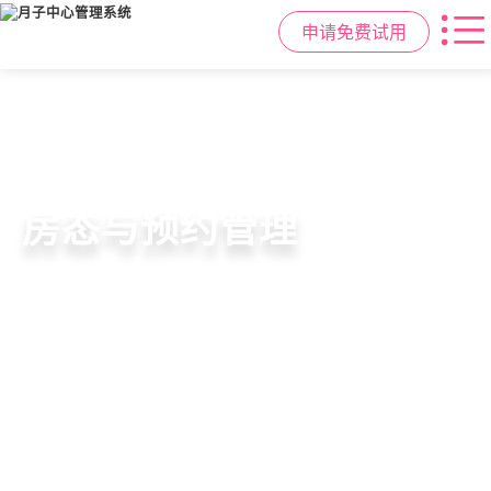
申请免费试用
智慧月子中心管理系统
母婴健康与护理管理
房态与预约管理
会员营销与智能锁客
一站式解决月子中心入住、护理、
宝宝每日体征记录、妈妈产后康复跟
在线选房、预约入住、智能排房、资
会员积分、套餐定制、精准营销、客
餐饮、会员、财务、营销全流程管
踪、护理计划执行，科学照护更安心
源调度，提升入住率与客户满意度
户关怀，提升复购与转介绍
理
申请免费试用
申请免费试用
申请免费试用
申请免费试用