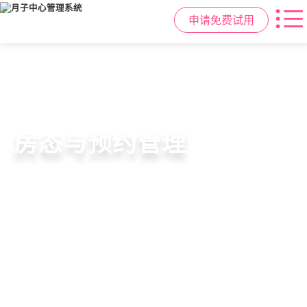
申请免费试用
智慧月子中心管理系统
母婴健康与护理管理
房态与预约管理
会员营销与智能锁客
一站式解决月子中心入住、护理、
宝宝每日体征记录、妈妈产后康复跟
在线选房、预约入住、智能排房、资
会员积分、套餐定制、精准营销、客
餐饮、会员、财务、营销全流程管
踪、护理计划执行，科学照护更安心
源调度，提升入住率与客户满意度
户关怀，提升复购与转介绍
理
申请免费试用
申请免费试用
申请免费试用
申请免费试用