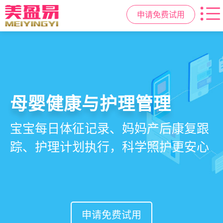
申请免费试用
智慧月子中心管理系统
母婴健康与护理管理
房态与预约管理
会员营销与智能锁客
一站式解决月子中心入住、护理、
宝宝每日体征记录、妈妈产后康复跟
在线选房、预约入住、智能排房、资
会员积分、套餐定制、精准营销、客
餐饮、会员、财务、营销全流程管
踪、护理计划执行，科学照护更安心
源调度，提升入住率与客户满意度
户关怀，提升复购与转介绍
理
申请免费试用
申请免费试用
申请免费试用
申请免费试用