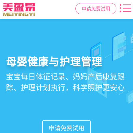
申请免费试用
智慧月子中心管理系统
母婴健康与护理管理
房态与预约管理
会员营销与智能锁客
一站式解决月子中心入住、护理、
宝宝每日体征记录、妈妈产后康复跟
在线选房、预约入住、智能排房、资
会员积分、套餐定制、精准营销、客
餐饮、会员、财务、营销全流程管
踪、护理计划执行，科学照护更安心
源调度，提升入住率与客户满意度
户关怀，提升复购与转介绍
理
申请免费试用
申请免费试用
申请免费试用
申请免费试用