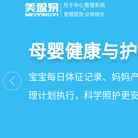
月子中心管理系统
+
管理提效·业绩增长
智慧月子中心
母婴健康与护
房态与预约管
会员营销与智
一站式解决月子中心入住
宝宝每日体征记录、妈妈
在线选房、预约入住、智
会员积分、套餐定制、精
财务、营销全流程管理
理计划执行，科学照护更
度，提升入住率与客户满
怀，提升复购与转介绍