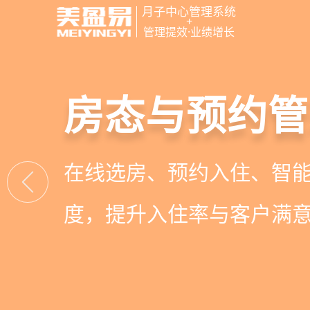
月子中心管理系统
+
管理提效·业绩增长
智慧月子中心
母婴健康与护
房态与预约管
会员营销与智
一站式解决月子中心入住
宝宝每日体征记录、妈妈
在线选房、预约入住、智
会员积分、套餐定制、精
财务、营销全流程管理
理计划执行，科学照护更
度，提升入住率与客户满
怀，提升复购与转介绍