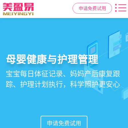
申请免费试用
智慧月子中心管理系统
母婴健康与护理管理
房态与预约管理
会员营销与智能锁客
一站式解决月子中心入住、护理、
宝宝每日体征记录、妈妈产后康复跟
在线选房、预约入住、智能排房、资
会员积分、套餐定制、精准营销、客
餐饮、会员、财务、营销全流程管
踪、护理计划执行，科学照护更安心
源调度，提升入住率与客户满意度
户关怀，提升复购与转介绍
理
申请免费试用
申请免费试用
申请免费试用
申请免费试用