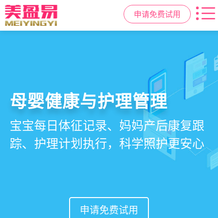
申请免费试用
智慧月子中心管理系统
母婴健康与护理管理
房态与预约管理
会员营销与智能锁客
一站式解决月子中心入住、护理、
宝宝每日体征记录、妈妈产后康复跟
在线选房、预约入住、智能排房、资
会员积分、套餐定制、精准营销、客
餐饮、会员、财务、营销全流程管
踪、护理计划执行，科学照护更安心
源调度，提升入住率与客户满意度
户关怀，提升复购与转介绍
理
申请免费试用
申请免费试用
申请免费试用
申请免费试用