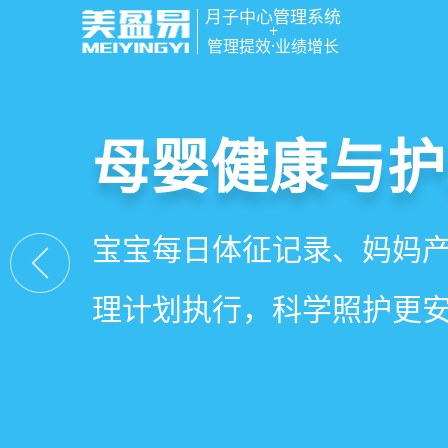
月子中心管理系统
+
管理提效·业绩增长
智慧月子中心
母婴健康与护
房态与预约管
会员营销与智
一站式解决月子中心入住
宝宝每日体征记录、妈妈
在线选房、预约入住、智
会员积分、套餐定制、精
财务、营销全流程管理
理计划执行，科学照护更
度，提升入住率与客户满
怀，提升复购与转介绍