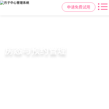
申请免费试用
智慧月子中心管理系统
母婴健康与护理管理
房态与预约管理
会员营销与智能锁客
一站式解决月子中心入住、护理、
宝宝每日体征记录、妈妈产后康复跟
在线选房、预约入住、智能排房、资
会员积分、套餐定制、精准营销、客
餐饮、会员、财务、营销全流程管
踪、护理计划执行，科学照护更安心
源调度，提升入住率与客户满意度
户关怀，提升复购与转介绍
理
申请免费试用
申请免费试用
申请免费试用
申请免费试用