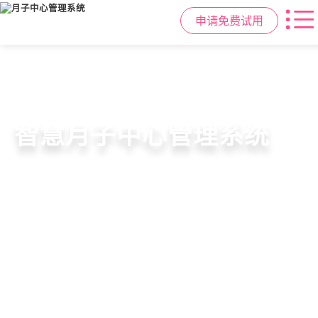
申请免费试用
智慧月子中心管理系统
母婴健康与护理管理
房态与预约管理
会员营销与智能锁客
一站式解决月子中心入住、护理、
宝宝每日体征记录、妈妈产后康复跟
在线选房、预约入住、智能排房、资
会员积分、套餐定制、精准营销、客
餐饮、会员、财务、营销全流程管
踪、护理计划执行，科学照护更安心
源调度，提升入住率与客户满意度
户关怀，提升复购与转介绍
理
申请免费试用
申请免费试用
申请免费试用
申请免费试用