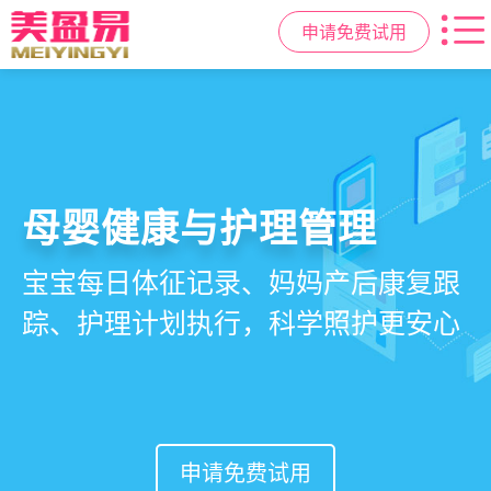
申请免费试用
智慧月子中心管理系统
母婴健康与护理管理
房态与预约管理
会员营销与智能锁客
一站式解决月子中心入住、护理、
宝宝每日体征记录、妈妈产后康复跟
在线选房、预约入住、智能排房、资
会员积分、套餐定制、精准营销、客
餐饮、会员、财务、营销全流程管
踪、护理计划执行，科学照护更安心
源调度，提升入住率与客户满意度
户关怀，提升复购与转介绍
理
申请免费试用
申请免费试用
申请免费试用
申请免费试用